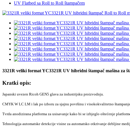
UV Flatbed sa Roll to Roll štampačem
3321R veliki format YC3321R UV hibridni štampač mašina za št
Kratki opis:
Japanski uvezen Ricoh GEN5 glava za industrijsku proizvodnju.
CMYK W LC LM i lak po izboru za sjajnu površinu i visokokvalitetno štampanje
Tvrda anodizirana platforma za usisavanje kako bi se izbjeglo oštećenje platform
Tehnologija automatske detekcije visine za automatsko otkrivanje debljine medi