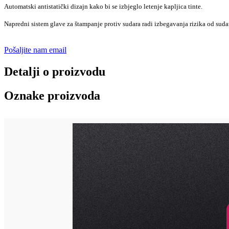
Automatski antistatički dizajn kako bi se izbjeglo letenje kapljica tinte.
Napredni sistem glave za štampanje protiv sudara radi izbegavanja rizika od suda
Pošaljite nam email
Detalji o proizvodu
Oznake proizvoda