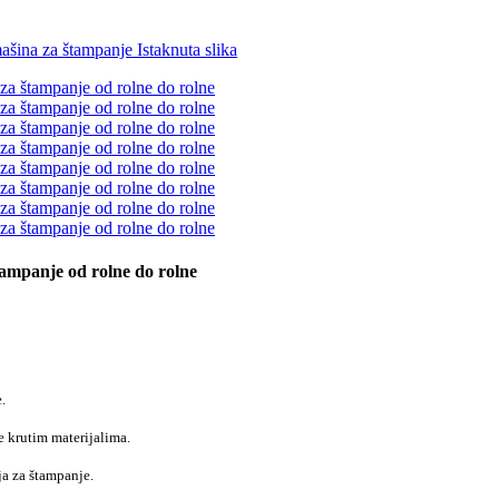
ampanje od rolne do rolne
.
e krutim materijalima.
ja za štampanje.