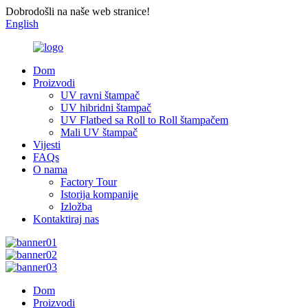
Dobrodošli na naše web stranice!
English
Dom
Proizvodi
UV ravni štampač
UV hibridni štampač
UV Flatbed sa Roll to Roll štampačem
Mali UV štampač
Vijesti
FAQs
O nama
Factory Tour
Istorija kompanije
Izložba
Kontaktiraj nas
Dom
Proizvodi