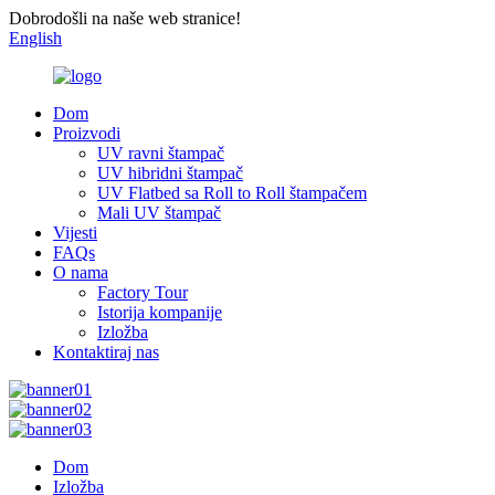
Dobrodošli na naše web stranice!
English
Dom
Proizvodi
UV ravni štampač
UV hibridni štampač
UV Flatbed sa Roll to Roll štampačem
Mali UV štampač
Vijesti
FAQs
O nama
Factory Tour
Istorija kompanije
Izložba
Kontaktiraj nas
Dom
Izložba