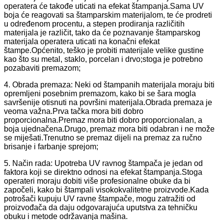
operatera će takođe uticati na efekat štampanja.Sama UV
boja će reagovati sa štamparskim materijalom, te će prodreti
u određenom procentu, a stepen prodiranja različitih
materijala je različit, tako da će poznavanje štamparskog
materijala operatera uticati na konačni efekat
štampe.Općenito, teško je probiti materijale velike gustine
kao što su metal, staklo, porcelan i drvo;stoga je potrebno
pozabaviti premazom;
4. Obrada premaza: Neki od štampanih materijala moraju biti
opremljeni posebnim premazom, kako bi se šara mogla
savršenije otisnuti na površini materijala.Obrada premaza je
veoma važna.Prva tačka mora biti dobro
proporcionalna.Premaz mora biti dobro proporcionalan, a
boja ujednačena.Drugo, premaz mora biti odabran i ne može
se miješati.Trenutno se premaz dijeli na premaz za ručno
brisanje i farbanje sprejom;
5. Način rada: Upotreba UV ravnog štampača je jedan od
faktora koji se direktno odnosi na efekat štampanja.Stoga
operateri moraju dobiti više profesionalne obuke da bi
započeli, kako bi štampali visokokvalitetne proizvode.Kada
potrošači kupuju UV ravne štampače, mogu zatražiti od
proizvođača da daju odgovarajuća uputstva za tehničku
obuku i metode održavanja mašina.