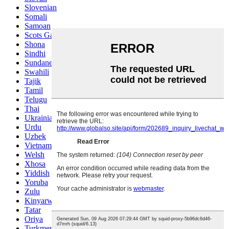
Slovenian
Somali
Samoan
Scots Gaelic
Shona
Sindhi
Sundanese
Swahili
Tajik
Tamil
Telugu
Thai
Ukrainian
Urdu
Uzbek
Vietnamese
Welsh
Xhosa
Yiddish
Yoruba
Zulu
Kinyarwanda
Tatar
Oriya
Turkmen