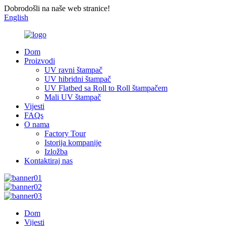
Dobrodošli na naše web stranice!
English
Dom
Proizvodi
UV ravni štampač
UV hibridni štampač
UV Flatbed sa Roll to Roll štampačem
Mali UV štampač
Vijesti
FAQs
O nama
Factory Tour
Istorija kompanije
Izložba
Kontaktiraj nas
Dom
Vijesti