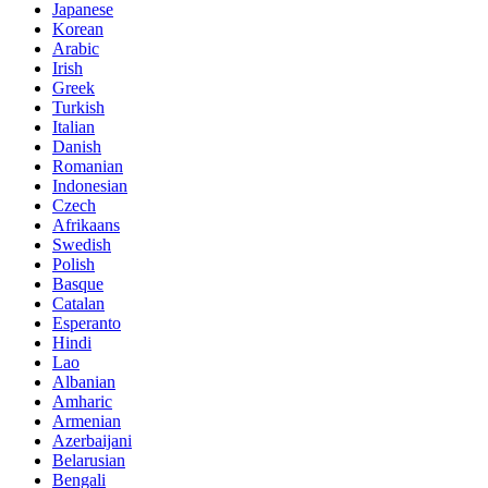
Japanese
Korean
Arabic
Irish
Greek
Turkish
Italian
Danish
Romanian
Indonesian
Czech
Afrikaans
Swedish
Polish
Basque
Catalan
Esperanto
Hindi
Lao
Albanian
Amharic
Armenian
Azerbaijani
Belarusian
Bengali