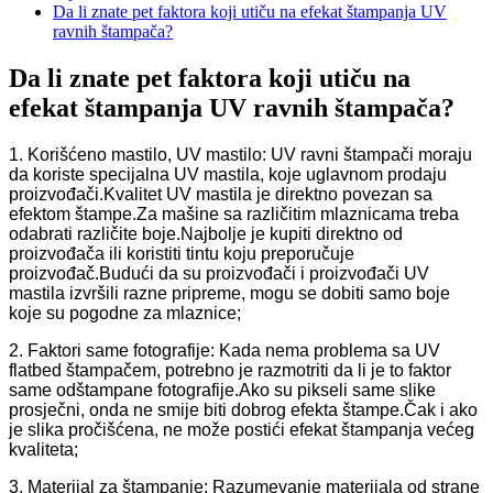
Da li znate pet faktora koji utiču na efekat štampanja UV
ravnih štampača?
Da li znate pet faktora koji utiču na
efekat štampanja UV ravnih štampača?
1. Korišćeno mastilo, UV mastilo: UV ravni štampači moraju
da koriste specijalna UV mastila, koje uglavnom prodaju
proizvođači.Kvalitet UV mastila je direktno povezan sa
efektom štampe.Za mašine sa različitim mlaznicama treba
odabrati različite boje.Najbolje je kupiti direktno od
proizvođača ili koristiti tintu koju preporučuje
proizvođač.Budući da su proizvođači i proizvođači UV
mastila izvršili razne pripreme, mogu se dobiti samo boje
koje su pogodne za mlaznice;
2. Faktori same fotografije: Kada nema problema sa UV
flatbed štampačem, potrebno je razmotriti da li je to faktor
same odštampane fotografije.Ako su pikseli same slike
prosječni, onda ne smije biti dobrog efekta štampe.Čak i ako
je slika pročišćena, ne može postići efekat štampanja većeg
kvaliteta;
3. Materijal za štampanje: Razumevanje materijala od strane