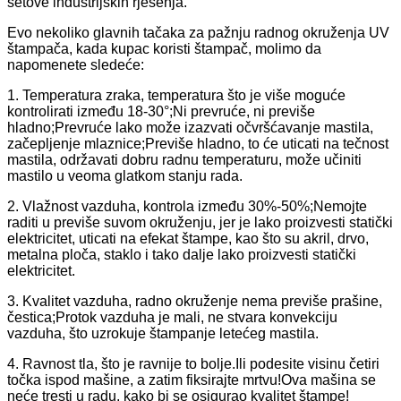
setove industrijskih rješenja.
Evo nekoliko glavnih tačaka za pažnju radnog okruženja UV
štampača, kada kupac koristi štampač, molimo da
napomenete sledeće:
1. Temperatura zraka, temperatura što je više moguće
kontrolirati između 18-30°;Ni prevruće, ni previše
hladno;Prevruće lako može izazvati očvršćavanje mastila,
začepljenje mlaznice;Previše hladno, to će uticati na tečnost
mastila, održavati dobru radnu temperaturu, može učiniti
mastilo u veoma glatkom stanju rada.
2. Vlažnost vazduha, kontrola između 30%-50%;Nemojte
raditi u previše suvom okruženju, jer je lako proizvesti statički
elektricitet, uticati na efekat štampe, kao što su akril, drvo,
metalna ploča, staklo i tako dalje lako proizvesti statički
elektricitet.
3. Kvalitet vazduha, radno okruženje nema previše prašine,
čestica;Protok vazduha je mali, ne stvara konvekciju
vazduha, što uzrokuje štampanje letećeg mastila.
4. Ravnost tla, što je ravnije to bolje.Ili podesite visinu četiri
točka ispod mašine, a zatim fiksirajte mrtvu!Ova mašina se
neće tresti u radu, kako bi se osigurao kvalitet štampe!