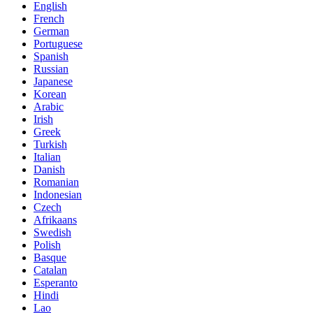
English
French
German
Portuguese
Spanish
Russian
Japanese
Korean
Arabic
Irish
Greek
Turkish
Italian
Danish
Romanian
Indonesian
Czech
Afrikaans
Swedish
Polish
Basque
Catalan
Esperanto
Hindi
Lao