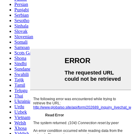
Persian
Punjabi
Serbian
Sesotho
Sinhala
Slovak
Slovenian
Somali
Samoan
Scots Gaelic
Shona
Sindhi
Sundanese
Swahili
Tajik
Tamil
Telugu
Thai
Ukrainian
Urdu
Uzbek
Vietnamese
Welsh
Xhosa
Yiddish