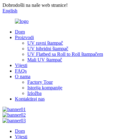
Dobrodošli na naše web stranice!
English
Dom
Proizvodi
UV ravni štampač
UV hibridni štampač
UV Flatbed sa Roll to Roll štampačem
Mali UV štampač
Vijesti
FAQs
O nama
Factory Tour
Istorija kompanije
Izložba
Kontaktiraj nas
Dom
Vijesti