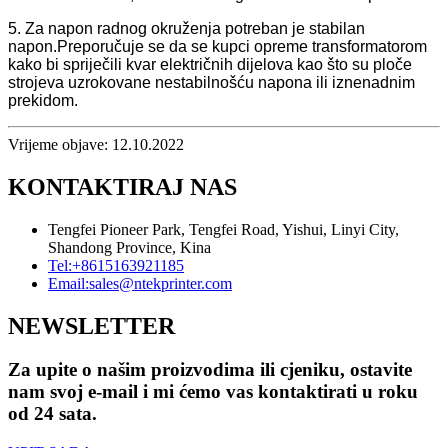
5. Za napon radnog okruženja potreban je stabilan
napon.Preporučuje se da se kupci opreme transformatorom
kako bi spriječili kvar električnih dijelova kao što su ploče
strojeva uzrokovane nestabilnošću napona ili iznenadnim
prekidom.
Vrijeme objave: 12.10.2022
KONTAKTIRAJ NAS
Tengfei Pioneer Park, Tengfei Road, Yishui, Linyi City,
Shandong Province, Kina
Tel:
+8615163921185
Email:
sales@ntekprinter.com
NEWSLETTER
Za upite o našim proizvodima ili cjeniku, ostavite
nam svoj e-mail i mi ćemo vas kontaktirati u roku
od 24 sata.