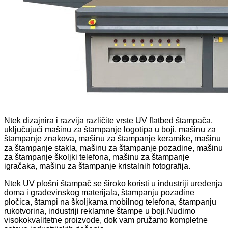
Ntek dizajnira i razvija različite vrste UV flatbed štampača,
uključujući mašinu za štampanje logotipa u boji, mašinu za
štampanje znakova, mašinu za štampanje keramike, mašinu
za štampanje stakla, mašinu za štampanje pozadine, mašinu
za štampanje školjki telefona, mašinu za štampanje
igračaka, mašinu za štampanje kristalnih fotografija.
Ntek UV plošni štampač se široko koristi u industriji uređenja
doma i građevinskog materijala, štampanju pozadine
pločica, štampi na školjkama mobilnog telefona, štampanju
rukotvorina, industriji reklamne štampe u boji.Nudimo
visokokvalitetne proizvode, dok vam pružamo kompletne